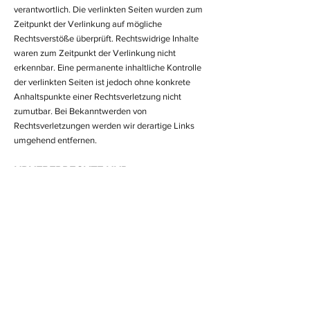
verantwortlich. Die verlinkten Seiten wurden zum
Zeitpunkt der Verlinkung auf mögliche
Rechtsverstöße überprüft. Rechtswidrige Inhalte
waren zum Zeitpunkt der Verlinkung nicht
erkennbar. Eine permanente inhaltliche Kontrolle
der verlinkten Seiten ist jedoch ohne konkrete
Anhaltspunkte einer Rechtsverletzung nicht
zumutbar. Bei Bekanntwerden von
Rechtsverletzungen werden wir derartige Links
umgehend entfernen.
URHEBERRECHTE UND
SONDERSCHUTZRECHTE
Berndt & Brückner GbR, alle Rechte vorbehalten.
Der Inhalt dieser Internetseiten ist urheberrechtlich
geschützt. Grafiken, Texte, Logos und Bilder
dürfen nur nach schriftlicher Genehmigung durch
die Berndt & Brückner GbR heruntergeladen,
vervielfältigt, kopiert, geändert, veröffentlicht,
versendet, übertragen oder in sonstiger Form
genutzt werden. Bei genannten Produkt- und