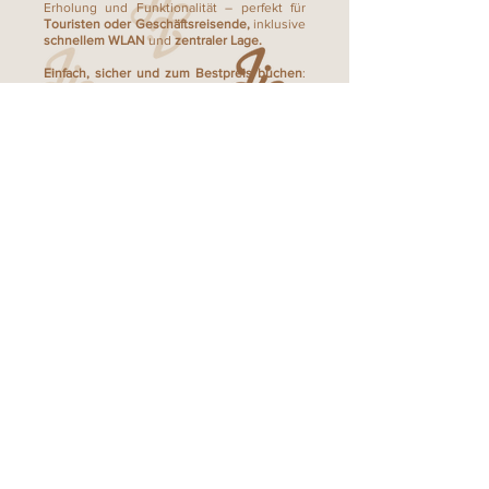
Erholung und Funktionalität – perfekt für
Touristen oder Geschäftsreisende,
inklusive
schnellem WLAN
und
zentraler Lage.
Einfach, sicher und zum Bestpreis buchen
:
Entdecken Sie jetzt unser Angebot und
sichern Sie sich die ideale Unterkunft für
Ihre nächste Auszeit oder Geschäftsreise in
der
Sächsischen Schweiz
. Wir freuen uns
auf Sie!
Information
About
Übersicht
Impressum
Über uns
Hausregeln
Datenschutz
Unsere
FAQs
Apartments
AGB