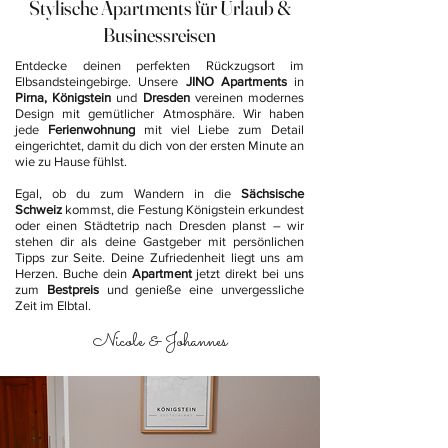
Stylische Apartments für Urlaub &
Businessreisen
Entdecke deinen perfekten Rückzugsort im
Elbsandsteingebirge. Unsere
JINO Apartments
in
Pirna, Königstein
und
Dresden
vereinen modernes
Design mit gemütlicher Atmosphäre. Wir haben
jede
Ferienwohnung
mit viel Liebe zum Detail
eingerichtet, damit du dich von der ersten Minute an
wie zu Hause fühlst.
Egal, ob du zum Wandern in die
Sächsische
Schweiz
kommst, die Festung Königstein erkundest
oder einen Städtetrip nach Dresden planst – wir
stehen dir als deine Gastgeber mit persönlichen
Tipps zur Seite. Deine Zufriedenheit liegt uns am
Herzen. Buche dein
Apartment
jetzt direkt bei uns
zum
Bestpreis
und genieße eine unvergessliche
Zeit im Elbtal.
Nicole & Johannes