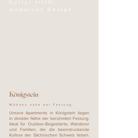
Kultur trifft
modernes Design
Erleben Sie die sächsische
Landeshauptstadt von ihrer modernsten
Seite. Unsere JINO Apartments in
Dresden bieten Ihnen den idealen Mix
aus urbanem Lifestyle und stilvollem
Rückzugsort. In wenigen Minuten
erreichen Sie die Frauenkirche, den
Zwinger oder die hippe Neustadt. Perfekt
für Ihren Städtetrip oder Ihre
Geschäftsreise.
Königstein
Wohnen nahe der Festung
Unsere Apartments in Königstein liegen
in direkter Nähe der berühmten Festung.
Ideal für Outdoor-Begeisterte, Wanderer
und Familien, die die beeindruckende
Kulisse der Sächsischen Schweiz lieben.